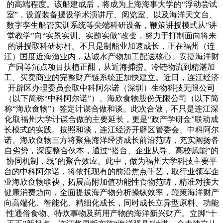
的高端程度。该船建成后，将成为上海海事大学的“浮动尝试
室”，设置装备摆设学术演讲厅、阅览室、以及海洋天文台、
数字孪生船管实训系统等尖端科研设备，鞭策讲授模式从“讲
堂教学”向“实景实训、实题实做”改变，努力于打制面向将来
的讲授取科研标杆。不只是制船业加速成长，正在福州（连
江）国度近海渔业内，达诚水产物加工配送核心、安捷海洋财
产园等沉点项目扶植正酣，从近海捕捞、冷链物流到精湛加
工、买卖商业的完整财产链系统正加快建立。近日，连江经济
开辟区办理委员会取中科阿尔诺（深圳）生物科技无限公司
（以下简称“中科阿尔诺”）、海欣食物股份无限公司（以下简
称“海欣食物”）签定计谋合做和谈。此次合做，不只是连江深
化取福州大学计谋合做的主要延长，更是“政产学研金”联动成
长模式的实践。按照和谈，连江经济开辟区管委会、中科阿尔
诺、海欣食物三方将聚焦海洋经济成长前沿范畴，充实阐扬各
自劣势，深度整合伙本，通过“搭台、企业从导、高校赋能”的
协同机制，线”的聚合效应。此中，做为福州大学科技主要平
台的中科阿尔诺，将依托现有的前沿焦点手艺，取行业领军企
业海欣食物联袂，拓展高附加值功能性食物范畴，精准对接大
健康消费趋向，全面提拔海产物分析操纵效率，鞭策海洋财产
向高端化、智能化、精细化成长，同时成长立异型原料、功能
性通俗食物、特炊事物及药用产物的海洋新兴财产。立脚“十