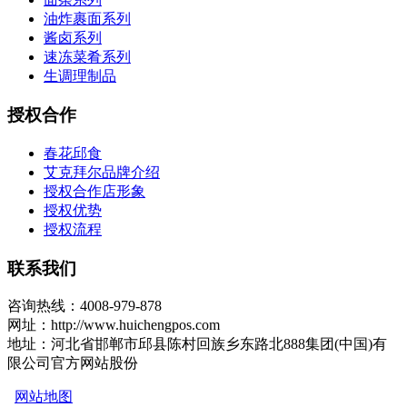
油炸裹面系列
酱卤系列
速冻菜肴系列
生调理制品
授权合作
春花邱食
艾克拜尔品牌介绍
授权合作店形象
授权优势
授权流程
联系我们
咨询热线：4008-979-878
网址：http://www.huichengpos.com
地址：河北省邯郸市邱县陈村回族乡东路北888集团(中国)有
限公司官方网站股份
网站地图