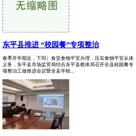
东平县推进 “校园餐”专项整治
春季开学期近，下同）食堂食物平安办理，压实食物平安从体
义务，东平县市场监管局结合东平县教体局召开全县校园餐专
项整治工做推进会议暨全县学校...