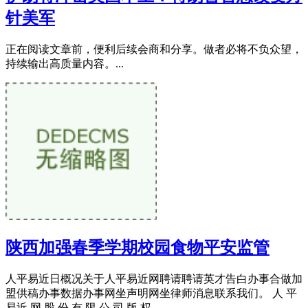
针美军
正在阅读文章前，便利后续会商和分享。做者必将不负众望，
持续输出高质量内容。...
陕西加强春季学期校园食物平安监管
人平易近日概况关于人平易近网聘请聘请英才告白办事合做加
盟供稿办事数据办事网坐声明网坐律师消息联系我们。 人 平
易近 网 股 份 有 限 公 司 版 权...