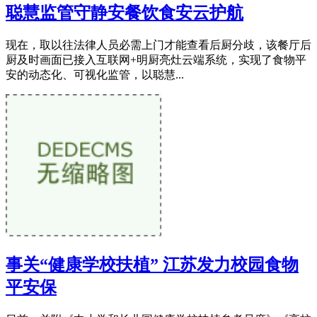
聪慧监管守静安餐饮食安云护航
现在，取以往法律人员必需上门才能查看后厨分歧，该餐厅后
厨及时画面已接入互联网+明厨亮灶云端系统，实现了食物平
安的动态化、可视化监管，以聪慧...
事关“健康学校扶植” 江苏发力校园食物
平安保