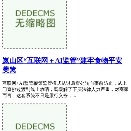
岚山区“互联网＋AI监管”建牢食物平安
樊篱
互联网+AI监管鞭策监管模式从过后查处转向事前防止，从上
门查抄过渡到线上放哨，既缓解了下层法律人力严重，对商家
而言，这套系统不只是履行义务，...