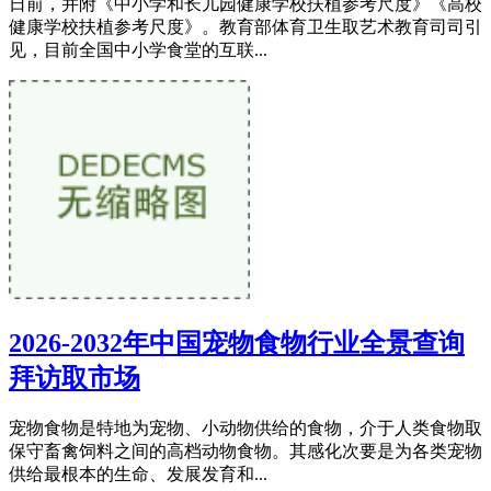
日前，并附《中小学和长儿园健康学校扶植参考尺度》《高校
健康学校扶植参考尺度》。教育部体育卫生取艺术教育司司引
见，目前全国中小学食堂的互联...
2026-2032年中国宠物食物行业全景查询
拜访取市场
宠物食物是特地为宠物、小动物供给的食物，介于人类食物取
保守畜禽饲料之间的高档动物食物。其感化次要是为各类宠物
供给最根本的生命、发展发育和...