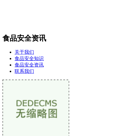
食品安全资讯
关于我们
食品安全知识
食品安全资讯
联系我们