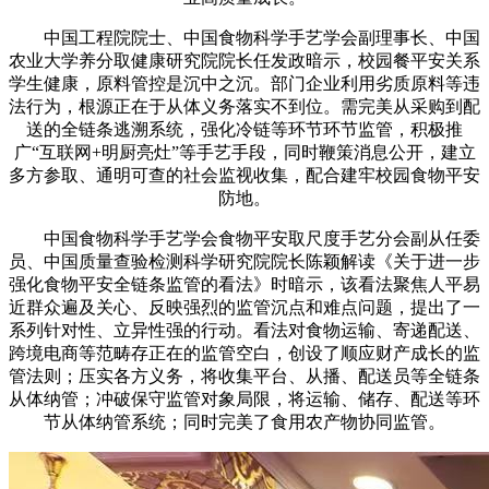
中国工程院院士、中国食物科学手艺学会副理事长、中国
农业大学养分取健康研究院院长任发政暗示，校园餐平安关系
学生健康，原料管控是沉中之沉。部门企业利用劣质原料等违
法行为，根源正在于从体义务落实不到位。需完美从采购到配
送的全链条逃溯系统，强化冷链等环节环节监管，积极推
广“互联网+明厨亮灶”等手艺手段，同时鞭策消息公开，建立
多方参取、通明可查的社会监视收集，配合建牢校园食物平安
防地。
中国食物科学手艺学会食物平安取尺度手艺分会副从任委
员、中国质量查验检测科学研究院院长陈颖解读《关于进一步
强化食物平安全链条监管的看法》时暗示，该看法聚焦人平易
近群众遍及关心、反映强烈的监管沉点和难点问题，提出了一
系列针对性、立异性强的行动。看法对食物运输、寄递配送、
跨境电商等范畴存正在的监管空白，创设了顺应财产成长的监
管法则；压实各方义务，将收集平台、从播、配送员等全链条
从体纳管；冲破保守监管对象局限，将运输、储存、配送等环
节从体纳管系统；同时完美了食用农产物协同监管。