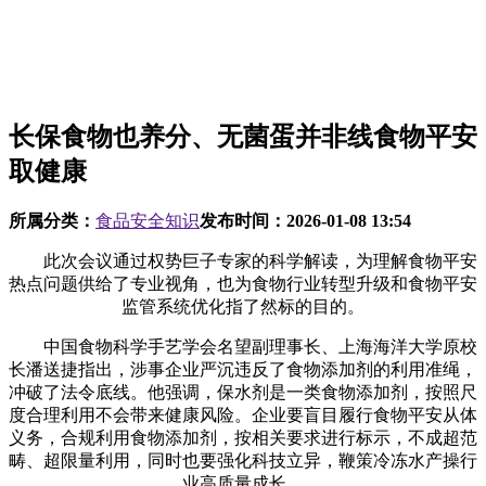
长保食物也养分、无菌蛋并非线食物平安
取健康
所属分类：
食品安全知识
发布时间：
2026-01-08 13:54
此次会议通过权势巨子专家的科学解读，为理解食物平安
热点问题供给了专业视角，也为食物行业转型升级和食物平安
监管系统优化指了然标的目的。
中国食物科学手艺学会名望副理事长、上海海洋大学原校
长潘送捷指出，涉事企业严沉违反了食物添加剂的利用准绳，
冲破了法令底线。他强调，保水剂是一类食物添加剂，按照尺
度合理利用不会带来健康风险。企业要盲目履行食物平安从体
义务，合规利用食物添加剂，按相关要求进行标示，不成超范
畴、超限量利用，同时也要强化科技立异，鞭策冷冻水产操行
业高质量成长。