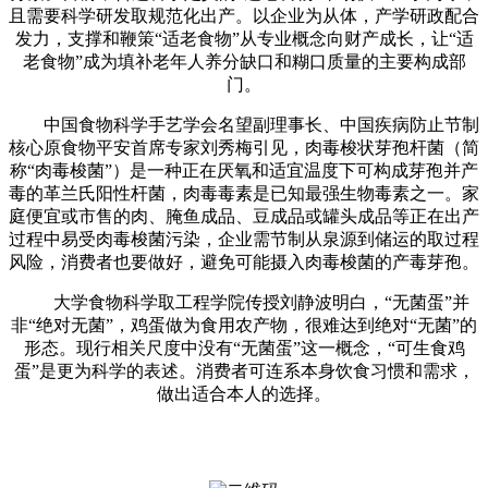
且需要科学研发取规范化出产。以企业为从体，产学研政配合
发力，支撑和鞭策“适老食物”从专业概念向财产成长，让“适
老食物”成为填补老年人养分缺口和糊口质量的主要构成部
门。
中国食物科学手艺学会名望副理事长、中国疾病防止节制
核心原食物平安首席专家刘秀梅引见，肉毒梭状芽孢杆菌（简
称“肉毒梭菌”）是一种正在厌氧和适宜温度下可构成芽孢并产
毒的革兰氏阳性杆菌，肉毒毒素是已知最强生物毒素之一。家
庭便宜或市售的肉、腌鱼成品、豆成品或罐头成品等正在出产
过程中易受肉毒梭菌污染，企业需节制从泉源到储运的取过程
风险，消费者也要做好，避免可能摄入肉毒梭菌的产毒芽孢。
大学食物科学取工程学院传授刘静波明白，“无菌蛋”并
非“绝对无菌”，鸡蛋做为食用农产物，很难达到绝对“无菌”的
形态。现行相关尺度中没有“无菌蛋”这一概念，“可生食鸡
蛋”是更为科学的表述。消费者可连系本身饮食习惯和需求，
做出适合本人的选择。