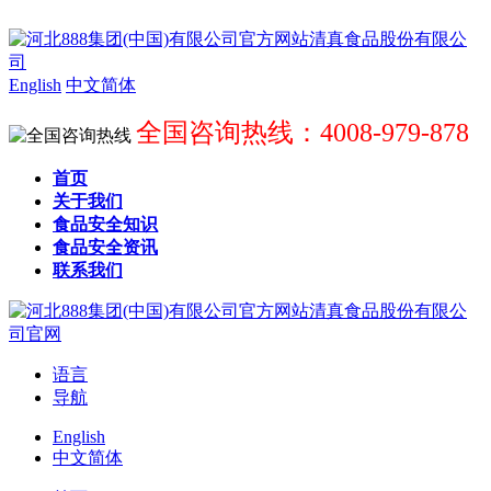
English
中文简体
全国咨询热线：4008-979-878
首页
关于我们
食品安全知识
食品安全资讯
联系我们
语言
导航
English
中文简体