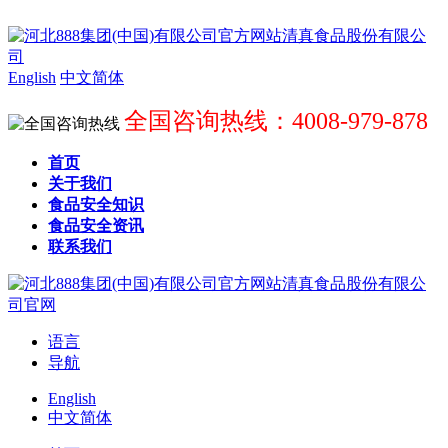
English
中文简体
全国咨询热线：4008-979-878
首页
关于我们
食品安全知识
食品安全资讯
联系我们
语言
导航
English
中文简体