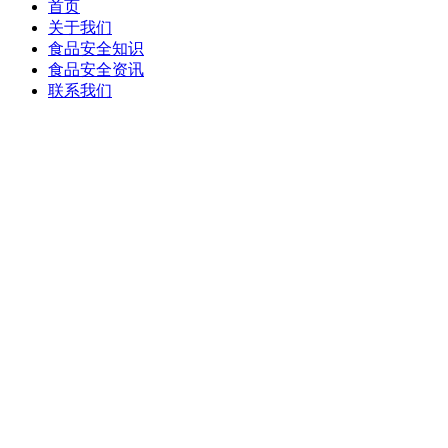
首页
关于我们
食品安全知识
食品安全资讯
联系我们