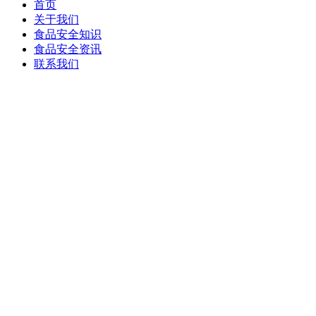
首页
关于我们
食品安全知识
食品安全资讯
联系我们