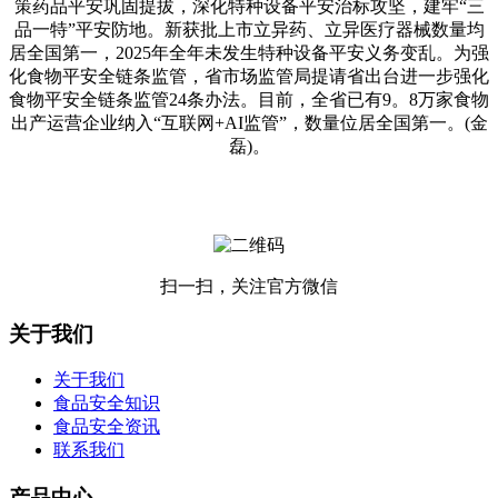
策药品平安巩固提拔，深化特种设备平安治标攻坚，建牢“三
品一特”平安防地。新获批上市立异药、立异医疗器械数量均
居全国第一，2025年全年未发生特种设备平安义务变乱。为强
化食物平安全链条监管，省市场监管局提请省出台进一步强化
食物平安全链条监管24条办法。目前，全省已有9。8万家食物
出产运营企业纳入“互联网+AI监管”，数量位居全国第一。(金
磊)。
扫一扫，关注官方微信
关于我们
关于我们
食品安全知识
食品安全资讯
联系我们
产品中心