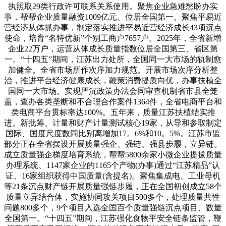
执照取29类行政许可联系关系使用。聚焦企业急难愁盼办实
事，帮帮企业质量融资1009亿元、位居全国第一。聚焦平易近
营经济从体抓办事，制定落实推进平易近营经济成长43项沉点
使命，培育“名特优新”个别工商户7657户。2025年，全省新增
企业22万户，运营从体成长质量指数位居全国第三、省区第
一。“十四五”期间，江苏出力处所，全国同一大市场的轨制愈
加健全。全省市场所作次序加力规范。开展市场次序分析整
治，推进平台经济健康成长，鞭策消费提质向优，办事扶植全
国同一大市场。实现严沉政策办法会同审查机制省市县全笼
盖，查办各类垄断和不合理合作案件1364件，全省电商平台和
类电商平台贯标率达100%。五年来，质量江苏扶植结实推
进。新批筹、计量和财产计量测试核心19家，从导和参取制定
国际、国度尺度数同比别离增加17。6%和10。5%。江苏市监
部分正在全省摆设开展质量强企、强链、强县步履，立异链。
成立质量强企梯度培育系统，帮帮5800余家小微企业提拔质量
办理系统、1147家企业的1165个产物(办事)通过“江苏精品”认
证、16家组织获得中国质量(含提名)。聚焦集成电、工业母机
等21条沉点财产链开展质量强链步履，正在全国初创成立58个
质量立异结合体，实施协同攻关项目500多个，处理质量共性
问题800多个，9个项目入选全国百个质量强链沉点项目、数量
全国第一。“十四五”期间，江苏强化食物平安全链条监管，鞭