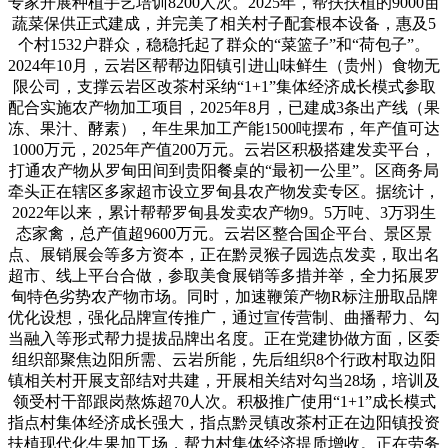
专家开展种植手艺培训8200人次。2025年，帮扶扶植的9000亩
蔬菜保供正式建成，并完美了相关村子配套根本设备，惠及5
个村1532户群众，稳稳托起了群众的“菜篮子”和“荷包子”。
2024年10月，云岩区帮帮边阳镇引进山味鲜生（贵州）食物无
限公司，支撑云岩区改茶村采纳“1+1”集体经济成长模式参取
配合实施农产物加工项目，2025年8月，已建成3条出产线（果
冻、果汁、酵素），年生果加工产能1500吨摆布，年产值可达
1000万元，2025年产值200万元。云岩区积极搭建发卖平台，
打通农产物从罗甸田间到贵阳餐桌的“最初一公里”。区商务局
牵头正在辖区多家超市设立罗甸县农产物发卖专区。据统计，
2022年以来，累计帮帮罗甸县发卖农产物9。5万吨、3万羽生
态家禽，总产值超9600万元。云岩区整合国企平台、景区景
点、展销展会等多方资本，正在黔灵猴子园选点发卖，取出名
超市、线上平台合做，参取美食展销等多措并举，全力拓展罗
甸特色劣势农产物市场。同时，加速鞭策产物R标注册取品牌
优化设想，强化品牌宣传推广，通过宣传营制、曲播帮力、勾
当融入等形式帮力提拔品牌出名度。正在党建协做方面，区委
组织部聚焦边阳所需、云岩所能，先后组织8个行政村取边阳
镇相关村开展支部结对共建，开展相关结对勾当28场，培训及
领受村干部跟岗熬炼超70人次。积极推广使用“1+1”成长模式
指点村集体经济成长强大，指点黔灵镇改茶村正在边阳镇投资
扶植现代化生果加工场，帮力村集体经济提质增收。正在劳务