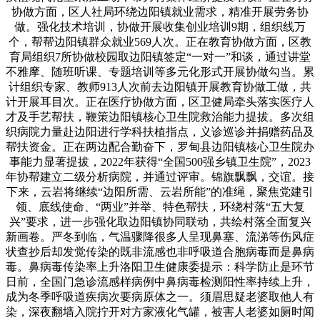
协做方面，区人社局环绕边阳镇就业需求，精准开展劳务协
做。强化技术培训，协做开展收集创业培训9期，组织线万
个，帮帮边阳镇群众就业569人次。正在教育协做方面，区教
育局组织7所协做校园取边阳镇签定“一对一”和谈，通过讲堂
不雅摩、随班听课、专题培训等多元化形式开展协做勾当。累
计组织专家、教师913人次前去边阳镇开展教育协做工做，共
计开展耳目次。正在医疗协做方面，区卫健局牵头落实医疗人
才及手艺帮扶，鞭策边阳镇核心卫生院救治能力提拔。多次组
织病院力量赴边阳进行学科扶植指点，义诊巡诊并捐赠药品及
帮扶资金。正在两边配合勤奋下，罗甸县边阳镇核心卫生院办
事能力显著提拔，2022年获得“全国500强乡镇卫生院”，2023
年协帮建立二级分析病院，并通过评审。锦旗飘飘，交谊。接
下来，云岩将继续“边阳所需、云岩所能”的准绳，聚焦党建引
领、底线使命、“两业”并举、特色帮扶，环绕村落“五大复
兴”要求，进一步强化取边阳镇协同联动，共绘村落全面复兴
新画卷。严冬到临，气温骤降很多人呈现鼻塞、流涕等伤风症
状查抄后却发觉传染的既非流感也非呼吸道合胞病毒而是鼻病
毒。鼻病毒传染率上升洛阳卫生健康委提示：科学防止是环节
日前，全国门急诊流感样病例中鼻病毒检测阳性率持续上升，
成为冬季呼吸道疾病次要病原体之一。须眉思疑老婆取他人有
染，深夜翻墙入院拧开对方家液化气罐，被害人老婆如厕时闻