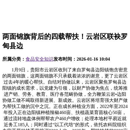
两面锦旗背后的四载帮扶！云岩区联袂罗
甸县边
所属分类：
食品安全知识
发布时间：
2026-01-16 10:04
1月9日，贵阳市云岩区收到了来自罗甸县边阳镇饱含密意
的两面锦旗，这两面锦旗不只承载着浓浓的谢意，更了云岩区
过去4年的暖心帮扶。自结对协做以来，云岩区聚焦罗甸县边
阳镇的成长需求，以党建为引领，以财产协做为焦点，统筹推
进产销、劳务、教育、医疗各范畴协做，全力鞭策云岩•边阳
协做工做不竭取得新进展、新成效。云岩区将培育强大财产做
为帮扶工做的沉中之沉。正在成长种植业方面，2022年至2024
年投入正在边阳镇种植辣椒460亩、扶植蔬菜育苗核心50亩，
通过流转地盘体例帮帮农户460户增收；处理本地村平易近就
近务工185人；同时通过“以工代培”的形式，依托农科院组织