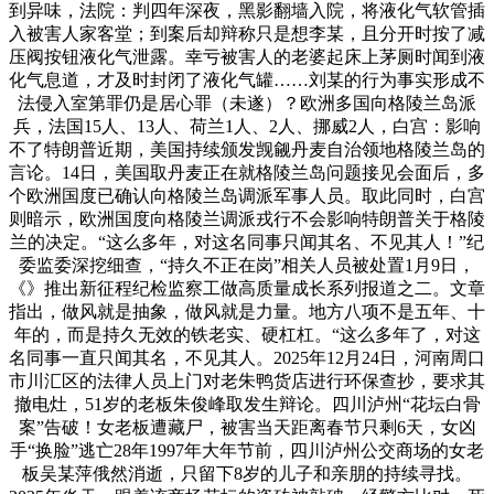
到异味，法院：判四年深夜，黑影翻墙入院，将液化气软管插
入被害人家客堂；到案后却辩称只是想李某，且分开时按了减
压阀按钮液化气泄露。幸亏被害人的老婆起床上茅厕时闻到液
化气息道，才及时封闭了液化气罐……刘某的行为事实形成不
法侵入室第罪仍是居心罪（未遂）？欧洲多国向格陵兰岛派
兵，法国15人、13人、荷兰1人、2人、挪威2人，白宫：影响
不了特朗普近期，美国持续颁发觊觎丹麦自治领地格陵兰岛的
言论。14日，美国取丹麦正在就格陵兰岛问题接见会面后，多
个欧洲国度已确认向格陵兰岛调派军事人员。取此同时，白宫
则暗示，欧洲国度向格陵兰调派戎行不会影响特朗普关于格陵
兰的决定。“这么多年，对这名同事只闻其名、不见其人！”纪
委监委深挖细查，“持久不正在岗”相关人员被处置1月9日，
《》推出新征程纪检监察工做高质量成长系列报道之二。文章
指出，做风就是抽象，做风就是力量。地方八项不是五年、十
年的，而是持久无效的铁老实、硬杠杠。“这么多年了，对这
名同事一直只闻其名，不见其人。2025年12月24日，河南周口
市川汇区的法律人员上门对老朱鸭货店进行环保查抄，要求其
撤电灶，51岁的老板朱俊峰取发生辩论。四川泸州“花坛白骨
案”告破！女老板遭藏尸，被害当天距离春节只剩6天，女凶
手“换脸”逃亡28年1997年大年节前，四川泸州公交商场的女老
板吴某萍俄然消逝，只留下8岁的儿子和亲朋的持续寻找。