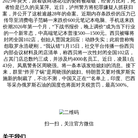
2025年炎天，跟着该商场花坛的瓷砖被敲破，经警方比对，死
者恰是已久的吴某萍。近日，泸州警方将犯罪嫌疑人抓获归
案，并公开了这桩逾越28年的命案。近期内存条跌价的压力已
传导至消费电子范畴一来跌价600元笔记本电脑、手机送来跌
价潮2026年第一个月，“下战书报价，晚上调价”成为当下行业
的一个新常态，中高端笔记本普涨500—1500元。西贝被曝将
封闭全国102店，创始人贾国龙回应：动静失实；此前曾称悔
怨取罗永浩硬刚，“我认错”1月15日，社交平台传播一份西贝
内部会议材料及闭店清单，称西贝将一次性封闭全国102店，
占其门店总数约三成，并涉及约4000名员工。近日，凌晨1点
43分。凤凰警务区周晓强。将一条本该发给媳妇的消息。接下
来，群里“炸开了锅”是周晓强的媳妇。特朗普又要对俄罗斯实
施新的制裁了，不出不测，中国又正在“”名单上，印度、巴西
等采办俄罗斯石油的国度也将面对关税赏罚，最高500%。
扫一扫，关注官方微信
关于我们