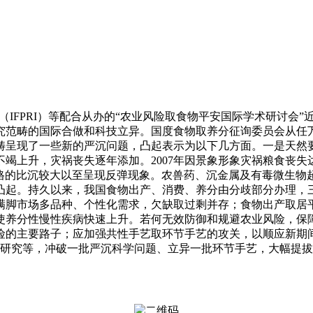
FPRI）等配合从办的“农业风险取食物平安国际学术研讨会”
究范畴的国际合做和科技立异。国度食物取养分征询委员会从任
畴呈现了一些新的严沉问题，凸起表示为以下几方面。一是天然
竭上升，灾祸丧失逐年添加。2007年因景象形象灾祸粮食丧失达
及格的比沉较大以至呈现反弹现象。农兽药、沉金属及有毒微生物
凸起。持久以来，我国食物出产、消费、养分由分歧部分办理，
满脚市场多品种、个性化需求，欠缺取过剩并存；食物出产取居
使养分性慢性疾病快速上升。若何无效防御和规避农业风险，保
险的主要路子；应加强共性手艺取环节手艺的攻关，以顺应新期
研究等，冲破一批严沉科学问题、立异一批环节手艺，大幅提拔