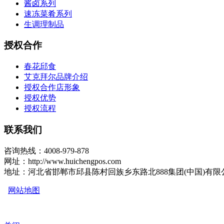
酱卤系列
速冻菜肴系列
生调理制品
授权合作
春花邱食
艾克拜尔品牌介绍
授权合作店形象
授权优势
授权流程
联系我们
咨询热线：4008-979-878
网址：http://www.huichengpos.com
地址：河北省邯郸市邱县陈村回族乡东路北888集团(中国)有
网站地图