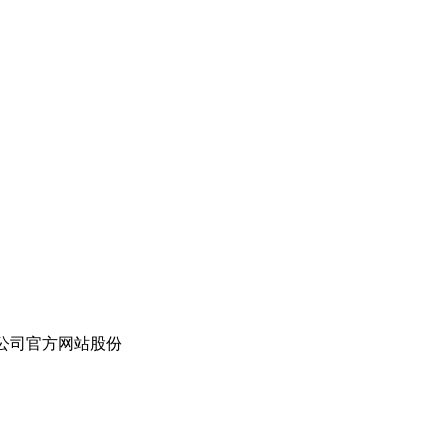
限公司官方网站股份