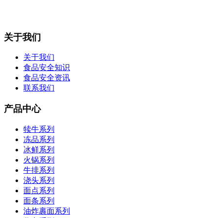
关于我们
关于我们
食品安全知识
食品安全资讯
联系我们
产品中心
犊牛系列
冻品系列
冰鲜系列
火锅系列
牛排系列
浇头系列
面点系列
面条系列
油炸裹面系列