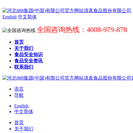
English
中文简体
全国咨询热线：4008-979-878
首页
关于我们
食品安全知识
食品安全资讯
联系我们
语言
导航
English
中文简体
首页
关于我们