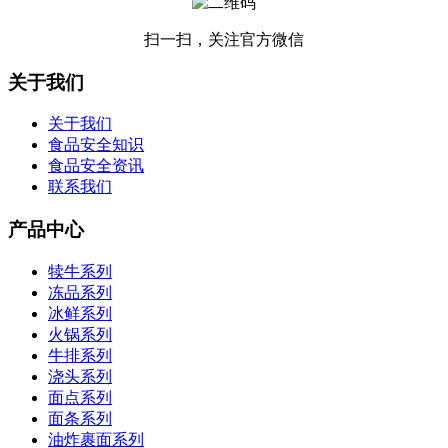
扫一扫，关注官方微信
关于我们
关于我们
食品安全知识
食品安全资讯
联系我们
产品中心
犊牛系列
冻品系列
冰鲜系列
火锅系列
牛排系列
浇头系列
面点系列
面条系列
油炸裹面系列