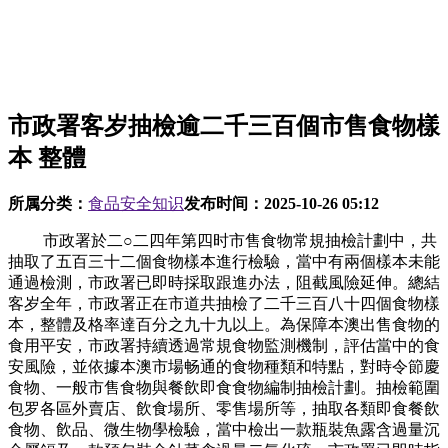
市政署客岁抽檢逾二千三百個市售食物樣
本 整體
所属分类：
食品安全知识
发布时间：
2025-10-26 05:12
市政署於二○二四年第四时市售食物常規抽檢計劃中，共
抽取了五百三十二個食物樣本進行檢驗，當中有兩個樣本未能
通過檢測，市政署已即時採取跟進办法，阻截風險延伸。總結
客岁全年，市政署正在市道共抽檢了二千三百八十四個食物樣
本，整體及格率達百分之九十九以上。為保障本澳出售食物的
食用平安，市政署持續透過常規食物監測機制，評估當中的食
安風險，並依據本澳市場畅通的食物種類和特點，對時令節慶
食物、一般市售食物與餐飲即食食物編制抽檢計劃。抽檢範圍
包罗各區外賣店、飲食場所、零售場所等，抽取各類即食餐飲
食物、飲品、微生物學檢驗，當中檢出一款瓶裝魚露含過量沉