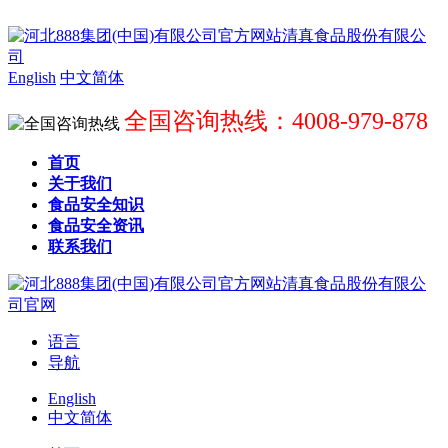
English
中文简体
全国咨询热线：4008-979-878
首页
关于我们
食品安全知识
食品安全资讯
联系我们
语言
导航
English
中文简体