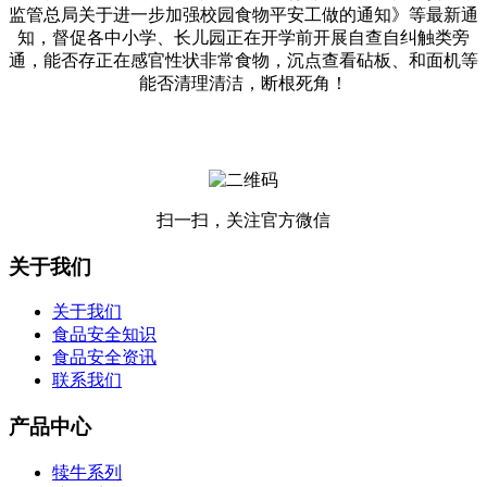
监管总局关于进一步加强校园食物平安工做的通知》等最新通
知，督促各中小学、长儿园正在开学前开展自查自纠触类旁
通，能否存正在感官性状非常食物，沉点查看砧板、和面机等
能否清理清洁，断根死角！
扫一扫，关注官方微信
关于我们
关于我们
食品安全知识
食品安全资讯
联系我们
产品中心
犊牛系列