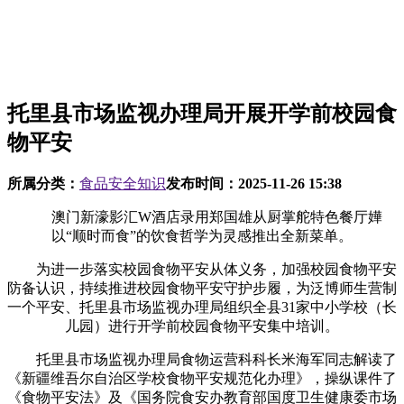
托里县市场监视办理局开展开学前校园食
物平安
所属分类：
食品安全知识
发布时间：
2025-11-26 15:38
澳门新濠影汇W酒店录用郑国雄从厨掌舵特色餐厅嬅
以“顺时而食”的饮食哲学为灵感推出全新菜单。
为进一步落实校园食物平安从体义务，加强校园食物平安
防备认识，持续推进校园食物平安守护步履，为泛博师生营制
一个平安、托里县市场监视办理局组织全县31家中小学校（长
儿园）进行开学前校园食物平安集中培训。
托里县市场监视办理局食物运营科科长米海军同志解读了
《新疆维吾尔自治区学校食物平安规范化办理》，操纵课件了
《食物平安法》及《国务院食安办教育部国度卫生健康委市场