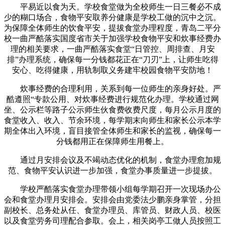
平易近以食为天。学校食堂做为全校师生一日三餐必不成
少的糊口场合，食物平安取养分健康是学校工做的沉中之沉。
为保障全体师生的饮食平安，提拔食堂办理程度，青岛二平分
校一曲严酷落实国度省市关于加强学校食物平安和炊事经费办
理的相关要求，一曲严酷落实食堂“日管控、周排查、月安
排”办理系统，确保每一分钱都花正在“刀刃”上，让师生吃得
安心、吃得健康，用轨制取义务建牢校园食物平安防地！
炊事经费的合理利用，关系到每一位师生的亲身好处。严
酷遵照“专款公用、对炊事经费进行规范化办理。学校通过网
坐、公示栏等路子公示师生伙食费收费尺度，每月公示月度的
食堂收入、收入、节余环境，每学期末向师生和家长公示本学
期全体出入环境，盲目接管全体师生和家长的监视，确保每一
分钱都用正在保障师生用餐上。
通过月安排会议及不竭动态优化的机制，食堂办理愈加规
范、食物平安认识进一步加强，食堂办事质量进一步提拔。
学校严酷落实食堂办理带领小组每学期召开一次现场办公
会和食堂办理月安排会。安排会由党委法少鹏亲身掌管，分担
副校长、总务处从任、食堂办理员、库管员、财政人员、校医
以及食堂劳务司理配合参取。会上，相关岗亭工做人员按照工