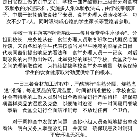
是日管控工做的沉中之沉。学校一曲严酷施行上级部分对食材
双验收的办理要求，实施多人集体验收法式，由学校带领班
子、中层干部轮值取食物平安员、食堂办理人员验收签字，每
次不少于2人。同时吸纳成心愿的学生家长等意愿者参取。
学校一直并落实“学情连线——每月食堂学生座谈会”。分
担副校长，总务处从任，食堂办理人员取各班学生代概况临面
座谈。来自各班的学生代表按照当月早午晚餐的菜品及口胃，
代表同窗们提出响应的看法和，食堂办理人员一一记实，对后
期改良的内容做出许诺。此举更好的加强了学校、食堂及学生
之间的理解取信赖，为持续提拔学校食堂办事质量，切实保障
学生的饮食健康取对劲度供给了的根本。
一日三餐食材加工过程中，严酷施行“生熟分隔、烧熟煮
透”准绳，每道菜品的烹调温度、时间都精准把控；学校食堂
还会有特地的工做人员对当日全数菜品进行严酷留样，确保每
项留样菜品的温度及克数，以便随时逃溯；每一时间段用餐竣
事后，食堂会进行全面洁净消毒，不放过任何一个卫角。
对于周排查中发觉的问题，查抄小组人员会就地提出整改
看法，明白义务人取整改刻日，并复查，确保现患及时消弭，
平安环境无死角。