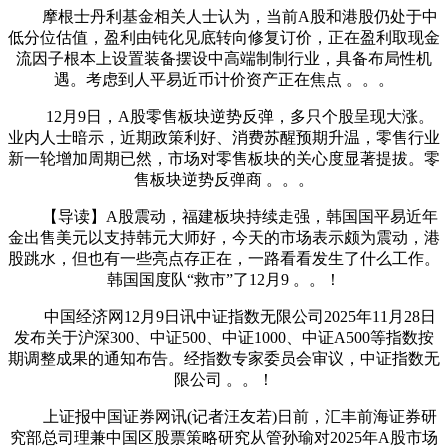
摩根士丹利基金相关人士认为，当前A股和港股仍处于中
低分位估值，盈利由钝化见底转向修复订价，正在盈利取现金
流因子根本上设置装备摆设中高端制制行业，具备布局性机
遇。考虑到人平易近币计价资产正在焦点 。。。
12月9日，A股零售板块逆势反弹，多只个股呈现大涨。
业内人士暗示，近期政策利好、消费苏醒预期升温，零售行业
新一轮增加周期已然，市场对零售板块的关心度显著提拔。零
售板块逆势反弹商 。。。
【导读】A股震动，福建板块持续走强，韩国国平易近年
金出售美元以支持韩元大师好，今天的市场表示颇为震动，港
股跳水，但也有一些亮点存正在，一路看看发生了什么工作。
韩国国度队“救市”了12月9 。。！
中国经济网12月9日讯中证指数无限公司2025年11月28日
发布关于沪深300、中证500、中证1000、中证A500等指数按
期调整成果的通知布告。经指数专家委员会审议，中证指数无
限公司 。。！
上证报中国证券网讯(记者汪友若)日前，汇丰前海证券研
究部总司理兼中国区股票策略研究从管孙瑜对2025年A股市场