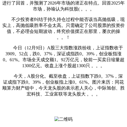
进行了回首，并预测了2026年市场的潜正在特点。回首2025年
市场，孙瑜认为科技股( 。。。
不少投资者纠结于持久持仓过程中能否该当高抛低吸，现
实上，高抛低吸胜率不会太高。只需确定了公司股票的投资价
值，不必理会短期波动，终究价值摆正在那里，屡次的操
。。！
今日（12月9日）A股三大指数涨跌纷歧，上证指数收于
3909。52点，跌0。37%，深证成指跌0。39%，创业板指涨
0。61%。市场全天成交额1。92万亿元，较前一买卖日缩量超
1300亿元。收盘上涨个股超1300只 。。。
今天，A股分化。截至收盘，上证指数下跌0。37%，深
证成指下跌0。39%，创业板指上涨0。61%。图片来历：同花
顺算力财产链中，今天龙头股的表示惹人关心，中际旭创、胜
宏科技、工业富联等龙头股大 。。。