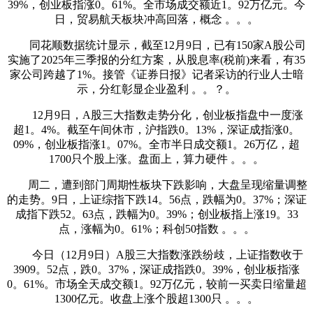
39%，创业板指涨0。61%。全市场成交额近1。92万亿元。今
日，贸易航天板块冲高回落，概念 。。。
同花顺数据统计显示，截至12月9日，已有150家A股公司
实施了2025年三季报的分红方案，从股息率(税前)来看，有35
家公司跨越了1%。接管《证券日报》记者采访的行业人士暗
示，分红彰显企业盈利 。。？。
12月9日，A股三大指数走势分化，创业板指盘中一度涨
超1。4%。截至午间休市，沪指跌0。13%，深证成指涨0。
09%，创业板指涨1。07%。全市半日成交额1。26万亿，超
1700只个股上涨。盘面上，算力硬件 。。。
周二，遭到部门周期性板块下跌影响，大盘呈现缩量调整
的走势。9日，上证综指下跌14。56点，跌幅为0。37%；深证
成指下跌52。63点，跌幅为0。39%；创业板指上涨19。33
点，涨幅为0。61%；科创50指数 。。。
今日（12月9日）A股三大指数涨跌纷歧，上证指数收于
3909。52点，跌0。37%，深证成指跌0。39%，创业板指涨
0。61%。市场全天成交额1。92万亿元，较前一买卖日缩量超
1300亿元。收盘上涨个股超1300只 。。。