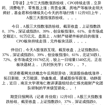
【导读】上午三大指数涨跌纷歧，CPO持续走强，立异
药、消费电子、零售股上涨；而贵金属、房地产等板块走弱大
师好，基金君和你继续关心今天的市场行情！12月9日上午，
A股三大股指涨跌纷歧。 。。。
今日，A股三大指数涨跌纷歧。截至收盘，上证指数跌
0。37%，深证成指跌0。39%，创业板指涨0。61%。全市场成
交额近1。92万亿元。盘面上，AI财产链硬件标的目的领涨，
CPO板块持续走强，元件板块活跃， 。。。
伴侣们，今天A股涨跌互现。截至收盘，上证指数跌0。
37%，深证成指跌0。39%，创业板指涨0。61%，北证50跌1。
72%。全市场成交19176亿元，较上一日缩量1340亿元。正在
板块题材上，（共封拆光学）CPO 。。？。
经济察看网光伏概念午后局部异动，清源股份曲线涨停，
拓日新能、大万能源、协鑫集成、通威股份等跟涨。动静面
上，近日，南京大学谭海仁教讲课题组结合仁烁光能财产化团
队研制的平米级贸易化 。。！
期货日报网讯（记者 肖佳煊）12月9日，A股三大指数涨
跌纷歧。截至收盘，上证指数跌0。37%，深证成指跌0。