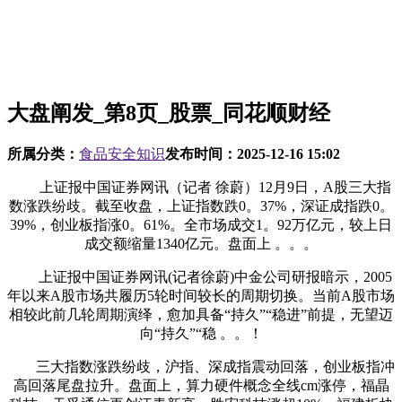
大盘阐发_第8页_股票_同花顺财经
所属分类：
食品安全知识
发布时间：
2025-12-16 15:02
上证报中国证券网讯（记者 徐蔚）12月9日，A股三大指
数涨跌纷歧。截至收盘，上证指数跌0。37%，深证成指跌0。
39%，创业板指涨0。61%。全市场成交1。92万亿元，较上日
成交额缩量1340亿元。盘面上 。。。
上证报中国证券网讯(记者徐蔚)中金公司研报暗示，2005
年以来A股市场共履历5轮时间较长的周期切换。当前A股市场
相较此前几轮周期演绎，愈加具备“持久”“稳进”前提，无望迈
向“持久”“稳 。。！
三大指数涨跌纷歧，沪指、深成指震动回落，创业板指冲
高回落尾盘拉升。盘面上，算力硬件概念全线cm涨停，福晶