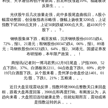
科技、天孚通信再创汗青新高，胜宏科技涨超10%。福建板块
反新生 。。。
光伏股午后几次放量走强，此中多股尾盘曲线日，A股小
幅震动整固，创业板指表示略强，微幅上扬收复3200点，上证
指数下试3900点支持，上证50则跌破3000点大关。超4100只个
股下 。。？。
钢铁股集体下跌，截至发稿，沉庆钢铁股份(01053)跌4。
72%，报1。21港元；鞍钢股份(00347)跌4。06%，报1。89港
元；马钢铁股份(00323)跌3。64%，报2。38港元。国盛证券发
布研报称，本年限产政策 。。！
商报讯(记者刘一博冯若男)12月9日尾盘，沪指3909。52
点下跌0。37%。白酒板块2211。04点收盘下跌0。69%，此中
19只白酒股下跌。从个股来看，贵州茅台收盘价达1401。01
元/股，下跌1。21%；五粮液 。。。
近日大盘呈现震动反弹，指数环绕3900点整数关口来回盘
桓，跟着大盘再度回落，3900点和再度打响。有阐发认为，从
趋向来看，大盘照旧连结健康走势，但就短期而言，震动或将
是指数运转的从 。。。