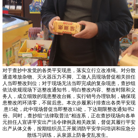
对于查抄中发觉的各类平安现患，落实立行立改准绳。对分散
通道堆放杂物、灭火器压力不脚、工做人员现场督促相关担任
人当即整改到位；对于现场无法当即完成的复杂现患，查抄组
依法依规现场下达整改通知书，明白整改内容、整改时限和义
务人，成立细致的现患整改台账，实行销号办理轨制，确保现
患整改闭环清零，不留后患。本次步履累计排查出各类平安现
患15处，此中现场督促当即整改13处，下达期限整改通知书2
份。同时，查抄组“法律取普法”相连系，正在查抄现场向各单
元担任人宣讲平安出产法令律例及相关政策，督促其履行平安
出产从体义务，按期组织员工开展消防平安学问培训和应急分
散练习训练，从泉源上防备变乱发生。