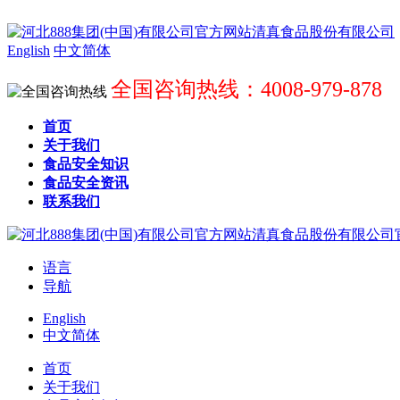
English
中文简体
全国咨询热线：4008-979-878
首页
关于我们
食品安全知识
食品安全资讯
联系我们
语言
导航
English
中文简体
首页
关于我们