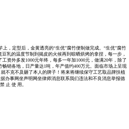
，定型后，金黄透亮的“生优”腐竹便制做完成。“生优”腐竹
煮豆乳的温度节制到揭皮的火候再到晾晒烘烤的拿捏，每一步，
外多发1000元年终，每多一年加1000元，做满20年，除了
畅销各地，日产量达1吨，年产值约400万元。面临市场上呈现
，就不克不及砸了本人的牌子！将来将继续保守工艺取品牌扶植
数据办事网坐声明网坐律师消息联系我们违法和不良消息举报德
 禁 止 使 用。