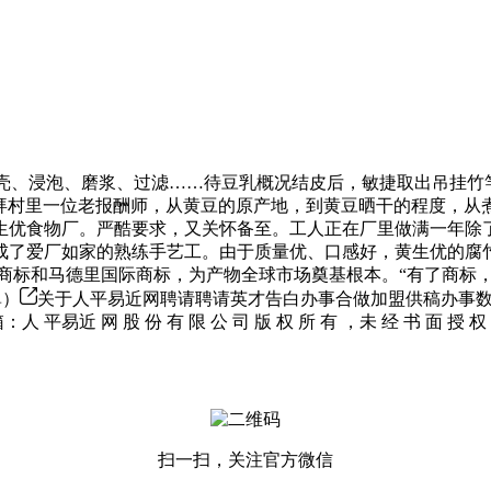
、浸泡、磨浆、过滤……待豆乳概况结皮后，敏捷取出吊挂竹竿上
优拜村里一位老报酬师，从黄豆的原产地，到黄豆晒干的程度，从
食物厂。严酷要求，又关怀备至。工人正在厂里做满一年除了工资
了爱厂如家的熟练手艺工。由于质量优、口感好，黄生优的腐竹
名商标和马德里国际商标，为产物全球市场奠基根本。“有了商标
鼻）
关于人平易近网聘请聘请英才告白办事合做加盟供稿办事
 平易近 网 股 份 有 限 公 司 版 权 所 有 ，未 经 书 面 授 权
扫一扫，关注官方微信