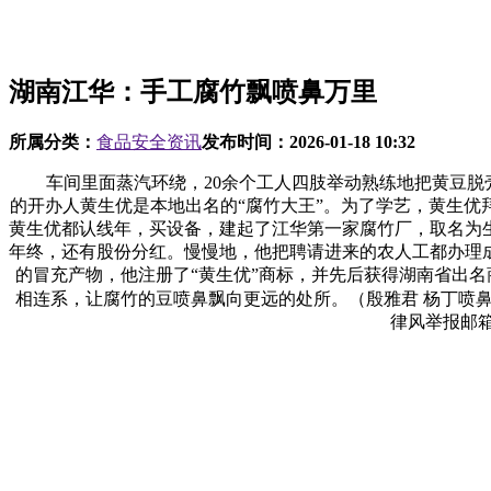
湖南江华：手工腐竹飘喷鼻万里
所属分类：
食品安全资讯
发布时间：
2026-01-18 10:32
车间里面蒸汽环绕，20余个工人四肢举动熟练地把黄豆脱壳
的开办人黄生优是本地出名的“腐竹大王”。为了学艺，黄生
黄生优都认线年，买设备，建起了江华第一家腐竹厂，取名为生优
年终，还有股份分红。慢慢地，他把聘请进来的农人工都办理成
的冒充产物，他注册了“黄生优”商标，并先后获得湖南省出
相连系，让腐竹的豆喷鼻飘向更远的处所。（殷雅君 杨丁喷
律风举报邮箱：人