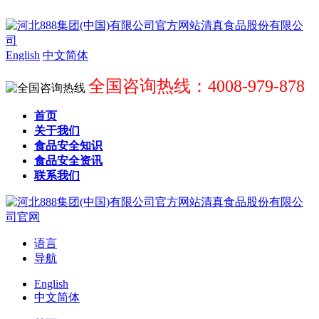
English
中文简体
全国咨询热线：4008-979-878
首页
关于我们
食品安全知识
食品安全资讯
联系我们
语言
导航
English
中文简体