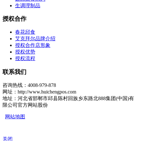
生调理制品
授权合作
春花邱食
艾克拜尔品牌介绍
授权合作店形象
授权优势
授权流程
联系我们
咨询热线：4008-979-878
网址：http://www.huichengpos.com
地址：河北省邯郸市邱县陈村回族乡东路北888集团(中国)有
限公司官方网站股份
网站地图
关闭