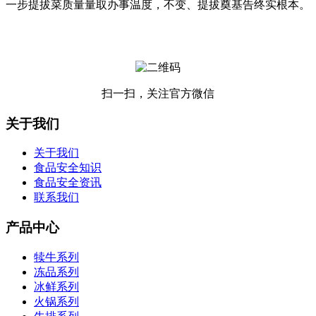
一步提拔菜质量量取办事温度，不变、提拔奠基告终实根本。
扫一扫，关注官方微信
关于我们
关于我们
食品安全知识
食品安全资讯
联系我们
产品中心
犊牛系列
冻品系列
冰鲜系列
火锅系列