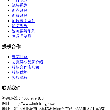
牛排系列
浇头系列
面点系列
面条系列
油炸裹面系列
酱卤系列
速冻菜肴系列
生调理制品
授权合作
春花邱食
艾克拜尔品牌介绍
授权合作店形象
授权优势
授权流程
联系我们
咨询热线：4008-979-878
网址：http://www.huichengpos.com
地址：河北省邯郸市邱县陈村回族乡东路北888集团(中国)有