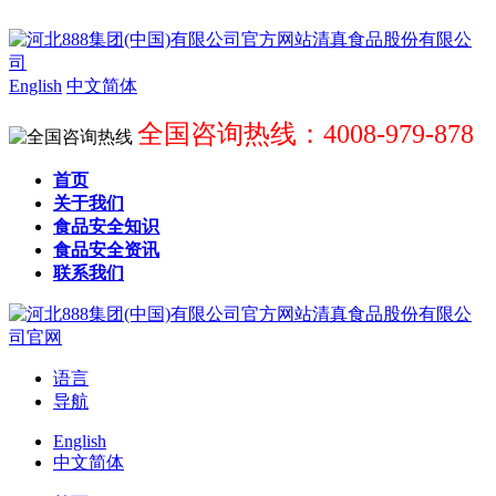
English
中文简体
全国咨询热线：4008-979-878
首页
关于我们
食品安全知识
食品安全资讯
联系我们
语言
导航
English
中文简体