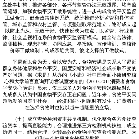
立处事机构，推进各部分、各环节监管办法无效跟尾、堵塞监
管缝隙、加强食物平安工做系统性，进一步构成食物平安监督
工做合力。健全政策律例系统，统筹推进分析监管和具体监
管、城市监管和农村监管、专项整理取示范建立，逐渐成立起
以防止为从、无效干涉、快速反映为焦点，以监管、行业自
律、社会监视相连系的食物平安监管新模式。健全结合法律、
监测抽检、现患排查、协同应急、举报励、宣传培训、查核评
价等工做轨制，构成亲近共同、彼此支撑的工做款式。
平易近以食为天，食以安为先，食物安满是关系人平易近
群众身体健康和生命平安、国度安靖和经济社会成长取不变的
严沉问题。据《求是》从办的《小康》社中国全面小康研究核
心和大学前言查询拜访尝试室发布的《2010-2011消费者食物
平安决心演讲》显示，仅三成多人对食物平安情况感应对劲，
九成多人认为中国食物平安存正在问题，近年来，食物平安问
题激发的国表里社会、、经济和商业问题时有发生，消费者正
在选择食物时也抱以越来越隆重的立场。
（七）成立查验检测资本共享机制。优化整合各方食物查
验资本，提高查验能力，合理推进第三方检测机构扶植，成立
协调同一、结构合理、运转高效的食物平安查验检测系统。为
打制一个健康的食物平安樊篱。