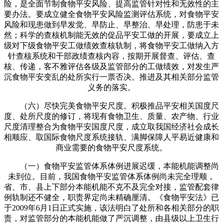
险，是全面节制食物平安风险、提高监管针对性和无效性的主
要办法。要成立健全食物平安风险监测评估系统，对食物平安
风险和现患做到早发觉、早防止、早整治、早处理，防患于未
然；科学的查核机制能无效的促品平安工做的开展，要成立上
级对下级食物平安工做绩效查核轨制，将食物平安工做纳入方
针查核系统和干部政绩查核内容，按期开展督查、评估、查
核、传递，客不雅评估各级及监管部分的工做绩效，对发生严
沉食物平安变乱的处所实行一票否决。推进及其相关部分监管
义务的落实。
（六）尽快完美食物平安尺度。积极推品平安相关国度尺
度、处所尺度的修订，将现有食物卫生、质量、农产物、行业
尺度清理整合为食物平安国度尺度，成立取我国经济社会成长
相顺应、取国际食物尺度系统接轨、满脚保障人平易近健康和
商业需要的食物平安尺度系统。
（一）食物平安监管体系体例进展迟缓，本能机能调整尚
未到位。目前，我国食物平安监管体系体例尚未完全理顺，
省、市、县上下部分本能机能不克不及完全对接，监管配套律
例轨制还不健全，职责界定尚未精确厘清。《食物平安法》已
于2009年6月1日正式实施，该法明白了处所和各相关部分的职
责，对监管部分的本能机能做了严沉调整，由县级以上卫生行