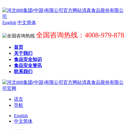
English
中文简体
全国咨询热线：4008-979-878
首页
关于我们
食品安全知识
食品安全资讯
联系我们
语言
导航
English
中文简体