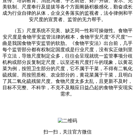
宣传、培训教育、消息沟通、手艺前进、财产升级、警示、完
美轨制、尺度奉行及提拔等各个方面阐扬积极感化，勤奋成长
成为行业自律的从体，企业义务落实的监视者，法令律例和平
安尺度的宣贯者、监管的无力帮手。
（五）尺度系统不完美、缺乏同一性和可操做性。食物平
安尺度是食物平安监管法律的根本，食物平安尺度“不尺度”一
曲是我国食物平安监管的软肋。《食物平安法》出台前，几乎
每个监管部分都有权制定国度或是行业尺度，没有实正做到里
手立法，导致尺度制定众多，往往会呈现就统一监管事项分歧
机构或部分反复制定尺度，以至还有尺度打斗的现象，以黄花
菜为例，按照卫生部分的尺度，它不属于干菜，不得有二氧化
硫残留。而按照质检、农业部分的，黄花菜属于干菜，且明白
了其二氧化硫残留尺度。食物尺度太多太乱，且更新不及时，
目标不完整、不科学，不克不及顺应日益凸起的食物平安现实
需求。
扫一扫，关注官方微信