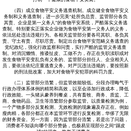
（四）成立食物平安义务逃查机制。成立健全食物平安义
务制和义务逃查制，进一步完美“处所负总责、监管部分各负
其责、企业是第一义务人”的食物平安系统，严酷落实义务逃
查制。特别要实正落实企业做为食物平安第一义务人的义务，
依法惩处违法违规行为。各相关监管部分要各司其职、各负其
责、守土有责、尽职尽责。制定出台食物平安范畴义务逃查的
党纪政纪，强化行政监察和问责，实行严酷的监管义务逃查
制。对消沉懒惰、推诿扯皮、工做不力，存正在失职渎职或对
发生食物平安变乱负有义务的、监管部分担任人、企业相关人
员，要依法依纪庄重逃查义务。对严沉违法违规的，要按照新
的刑法批改案，加大对食物平安犯罪的科罚力度。
（二）监管部分浩繁，但监管效能较低。分段办理晦气于
行政办理体系体例的精简和高效，以至会添加行政成本，降低
行政效能。一头猪从豢养到餐桌，共有畜牧、商务、质监、工
商、食物药品、卫生等浩繁部分参取监管。以质量检测为例，
一个产物多部分反复检测、无效检测的现象遍及存正在。例如
瘦肉精，各部分都正在本监管环节进行反复检测，华侈了无限
的财务资金。另一方面，因为监管部分浩繁，若是出了问题，
消费者不知该向哪个部分赞扬，也极易呈现部分之间“踢皮