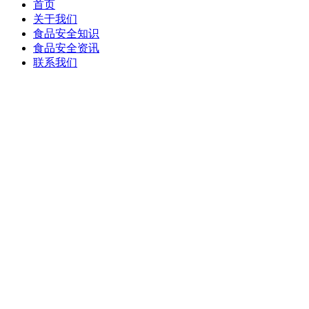
首页
关于我们
食品安全知识
食品安全资讯
联系我们