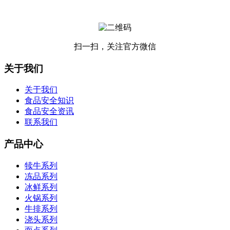
扫一扫，关注官方微信
关于我们
关于我们
食品安全知识
食品安全资讯
联系我们
产品中心
犊牛系列
冻品系列
冰鲜系列
火锅系列
牛排系列
浇头系列