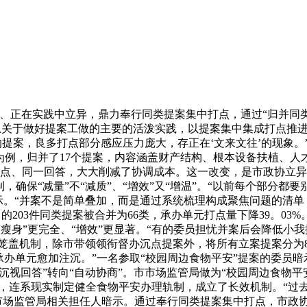
在实践中立异，鼎力奉行同类提案集中打点，通过“归并同类项
习总关于做好提案工做的主要的活泼实践，以提案集中集成打点
提案，良多打点部分感应压力庞大，存正在‘文来文往’的现象
为例，归并了17个提案，内容涵盖财产结构、根本设备扶植、
点、同一回答，大大削减了协调成本。这一改变，是市政协立异
制，确保“减量”不“减质”、“增效”又“增温”。“以前每个部分
示。“并案不是简单叠加，而是通过系统梳理构成聚焦问题的清单
的203件同类提案被合并为66类，承办单元打点量下降39。0
%，“瘦身”更完全、“增效”更显著。“有的委员担忧并案后会降低
笼盖机制，除市带领领衔督办沉点提案外，将所有立案提案分为
办单元愈加注沉。”一名参取“校园周边食物平安”提案的委员
沉视回答”转向“自动协商”。市市场监管局做为“校园周边食物
，连系现实制定健全食物平安办理轨制，成立了长效机制。“过
市场监管局相关担任人暗示。通过奉行同类提案集中打点，市政