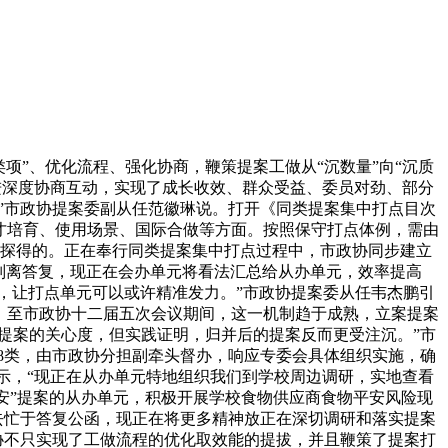
”、优化流程、强化协商，鞭策提案工做从“沉数量”向“沉质
推进深度协商互动，实现了成长收效、群众受益、委员对劲、部分
。”市政协提案委副从任范徽琳说。打开《同类提案集中打点目次
人才培育、使用场景、国际合做等方面。按照保守打点体例，需由
探得的。正在奉行同类提案集中打点过程中，市政协同步建立
都要别离答复，现正在会办单元将看法汇总给从办单元，效率提高
，让打点单元可以或许精准发力。”市政协提案委从任韦杰鹏引
3%。至市政协十二届五次会议期间，这一机制趋于成熟，立案提案
小我提案的关心度，但实践证明，归并后的提案反而更受注沉。”市
8类，由市政协分担副牵头督办，响应专委会具体组织实施，确
暗示，“现正在从办单元特地组织我们到学校周边调研，实地查看
平安”提案的从办单元，积极开展学校食物供应商食物平安风险现
去忙于答复公函，现正在将更多精神放正在深切调研和落实提案
协不只实现了工做流程的优化取效能的提拔，并且鞭策了提案打