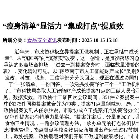
“瘦身清单”显活力 “集成打点”提质效
所属分类：
食品安全资讯
发布时间：
2025-10-15 15:18
近年来，市政协积极立异提案工做机制，正在承继中成长、正
量”、从“沉回答”向“沉落实”改变，这一创造，是贯彻落练
承认的多赢场合排场。“过去一到提案交办时，面临数量浩繁的
表》，变化清晰可见。以“鞭策南宁市人工智能财产成长”类别
发改、科技、税务、工信等部分分头回应，现正在通过协同打
了“一张清单、一份回答、一次碰头协商”的“三个一”工做机
了。”市科技局参取人工智能财产成长提案打点的工做人员暗
见。数据实效。市政协十二届四次会议期间，351件立案提案中
中的275件同类提案被合并为70类，提案打点量削减50。2
政协提案委副从任余胜说。市政协成立了提案打点协商督办全
保每件提案都有特地力量落实。“提案并案后，分量更沉了，承
食物卫生情况，一路参议管理办法。”承办单元的打点体例从“
患排查管理，指点督促学校食物供应商加强出产运营过程节制
上，政协提案、政协聪慧对我们开展工做起到鞭策感化。”市