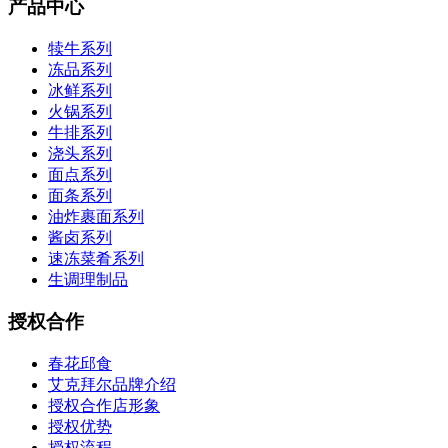
产品中心
犊牛系列
冻品系列
冰鲜系列
火锅系列
牛排系列
浇头系列
面点系列
面条系列
油炸裹面系列
酱卤系列
速冻菜肴系列
生调理制品
授权合作
春花邱食
艾克拜尔品牌介绍
授权合作店形象
授权优势
授权流程