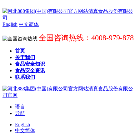
English
中文简体
全国咨询热线：4008-979-878
首页
关于我们
食品安全知识
食品安全资讯
联系我们
语言
导航
English
中文简体