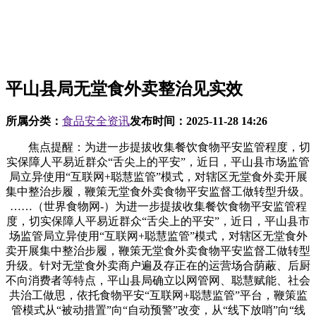
平山县局无堂食外卖整治见实效
所属分类：
食品安全资讯
发布时间：
2025-11-28 14:26
焦点提醒：为进一步提拔收集餐饮食物平安监管程度，切
实保障人平易近群众“舌尖上的平安”，近日，平山县市场监管
局立异使用“互联网+聪慧监管”模式，对辖区无堂食外卖开展
集中整治步履，鞭策无堂食外卖食物平安监督工做转型升级。
……（世界食物网-）为进一步提拔收集餐饮食物平安监管程
度，切实保障人平易近群众“舌尖上的平安”，近日，平山县市
场监管局立异使用“互联网+聪慧监管”模式，对辖区无堂食外
卖开展集中整治步履，鞭策无堂食外卖食物平安监督工做转型
升级。针对无堂食外卖商户遍及存正在的运营场合荫蔽、后厨
不向消费者等特点，平山县局确立以网管网、聪慧赋能、社会
共治工做思，依托食物平安“互联网+聪慧监管”平台，鞭策监
管模式从“被动措置”向“自动预警”改变，从“线下放哨”向“线