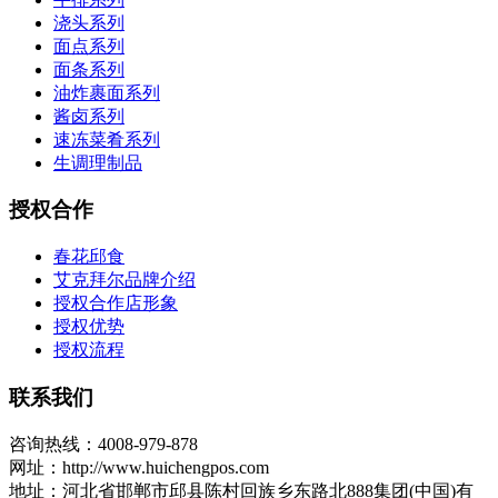
浇头系列
面点系列
面条系列
油炸裹面系列
酱卤系列
速冻菜肴系列
生调理制品
授权合作
春花邱食
艾克拜尔品牌介绍
授权合作店形象
授权优势
授权流程
联系我们
咨询热线：4008-979-878
网址：http://www.huichengpos.com
地址：河北省邯郸市邱县陈村回族乡东路北888集团(中国)有