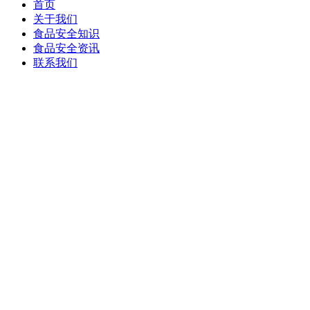
首页
关于我们
食品安全知识
食品安全资讯
联系我们