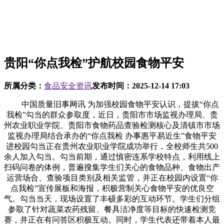
贵阳“你点我检”护航校园食物平安
所属分类：
食品安全资讯
发布时间：
2025-12-14 17:03
中国质量旧事网讯 为加强校园食物平安认识，提拔“你点
我检”勾当的群众参取度，近日，贵阳市市场监视办理局、贵
州农业职业学院、贵阳市食物药品查验检测核心及清镇市市场
监视办理局结合承办的“你点我检 办事惠平易近生”食物平安
进校园勾当正在贵州农业职业学院成功举行，全校师生共500
余人加入勾当。勾当前期，通过慎密连系学校特点，利用线上
扫码问卷的体例，普遍搜集学生们关心的食物品种、食物出产
运营场合、查验项目类别及相关监管，并正在校园内设置“你
点我检”宣传展板和海报，积极营制关心食物平安的优良空
气。勾当当天，现场设置了丰硕多彩的互动环节。学生们分组
参取了针对蔬菜农药残留、餐具洁净度等目标的快速检测竞
赛，并正在有问答区积极互动。同时，学生代表还带着本人最