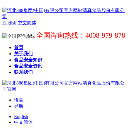
English
中文简体
全国咨询热线：4008-979-878
首页
关于我们
食品安全知识
食品安全资讯
联系我们
语言
导航
English
中文简体