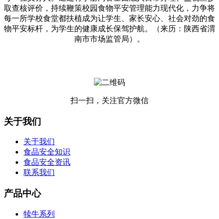
取查核评价，持续鞭策校园食物平安管理能力现代化，力争将
每一所学校食堂都扶植成为让学生、家长安心、社会对劲的食
物平安标杆，为学生的健康成长保驾护航。（来历：陕西省渭
南市市场监管局）。
扫一扫，关注官方微信
关于我们
关于我们
食品安全知识
食品安全资讯
联系我们
产品中心
犊牛系列