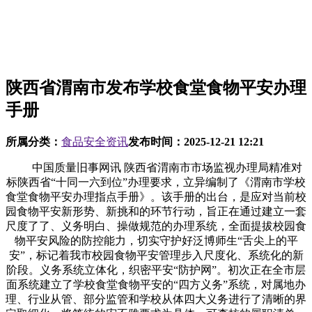
陕西省渭南市发布学校食堂食物平安办理
手册
所属分类：
食品安全资讯
发布时间：
2025-12-21 12:21
中国质量旧事网讯 陕西省渭南市市场监视办理局精准对
标陕西省“十同一六到位”办理要求，立异编制了《渭南市学校
食堂食物平安办理指点手册》。该手册的出台，是应对当前校
园食物平安新形势、新挑和的环节行动，旨正在通过建立一套
尺度了了、义务明白、操做规范的办理系统，全面提拔校园食
物平安风险的防控能力，切实守护好泛博师生“舌尖上的平
安”，标记着我市校园食物平安管理步入尺度化、系统化的新
阶段。义务系统立体化，织密平安“防护网”。初次正在全市层
面系统建立了学校食堂食物平安的“四方义务”系统，对属地办
理、行业从管、部分监管和学校从体四大义务进行了清晰的界