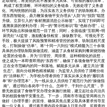
定取细化，将笼统的宏不雅要求为具体、可查核的履职清单，
构成了权责清晰、环环相扣的义务链条，无效处理了义务虚
化、鸿沟恍惚的问题，为压实各方义务供给了的轨制根本。办
理东西智能化，鼎力鞭策食物平安办理从“人防”向“技防”聪慧
升级。立异引入的“食材溯源消息公示标签”，实现了扫码即可
逃溯泉源的便利办理；同一的“警示性标识”取“色标办理”，让
环节风险点和操做规范一目了然；同时，全面临接“互联网+明
厨亮灶”AI监管，激励配备快检室，操纵数字化、可视化手艺
手段，极大提拔了风险预警和精准管控的效率。轨制流程尺度
化，打制操做“仿单”。将“十同一六到位”模式精髓为三十余项
具体的办理轨制取操做流程。涵盖了从食材采购到餐厨烧毁物
处置的全链条，并为“日管控、周排查、这种精细化的设想，
使之成为一本即查即用的“东西书”，确保了各项食物平安尺度
正在全市范畴内的同一和落地。赋能多元从体，建立共治“重
生态”。面向分歧脚色精准赋能：为监管人员供给了清晰分歧
的“法律标尺”，为学校办理者供给了落实从体义务的“履职清
单”和“办理范本”，为一线从业人员供给了规范行为的“操做指
南”。通过明白各岗亭“干什么、怎样干、干到什么尺度”，手
册无效提拔了食物平安办理全体施行效能，建立起社会共治共
享的校园食物平安重生态。下一步，渭南市市场监管局将出力
做好《办理手册》的宣传、确保其焦点要义取具体要求传导至
每一位义务人。通过将手册内容全面融入日常办理、监视查抄