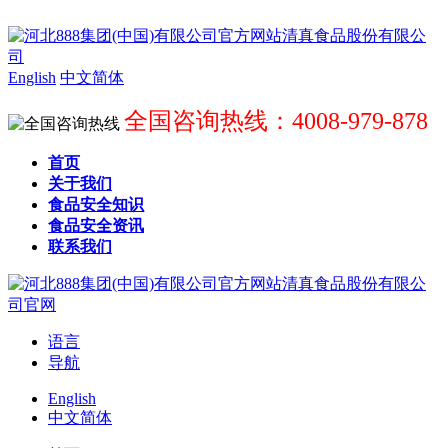
English
中文简体
全国咨询热线：4008-979-878
首页
关于我们
食品安全知识
食品安全资讯
联系我们
语言
导航
English
中文简体